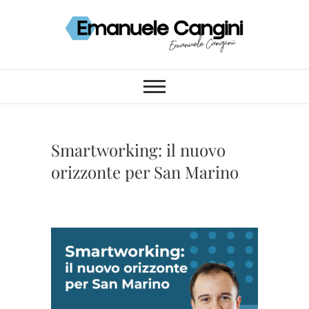
Skip
to
content
Emanuele Cangini
CANGINI.SM
Smartworking: il nuovo
orizzonte per San Marino