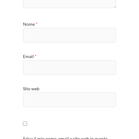
Nome
*
Email
*
Sito web
Salva il mio nome, email e sito web in questo